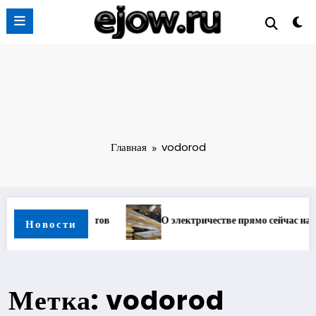
Перейти
к
содержимому
Главная
vodorod
О электричестве прямо сейчас на Ежов.ру
О лунно
Новости
Метка: vodorod