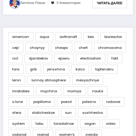
Лаптёнок Роман
0 Комментарии
ЧИТАТЬ ДАЛЕЕ
american
aqua
asttronaft
bes
bioreactor
cep'
chaynyy
cheops
chert
chromasoma
cicl
djanibekov
ejowru
electroatom
fakt
fara
grib
jensshina
kolco
laptenokru
lenin
lunnay atmosphere
mesyachnye
mrakabes
mujchina
mumiya
nauka
o lune
papilloma
poezd
polezno
rodovoe
sfera
staticheskoe
sun
sushhestvo
system
tabu
toroidalnoe
vagon
video
vodorod
vserod
women's
zvezda