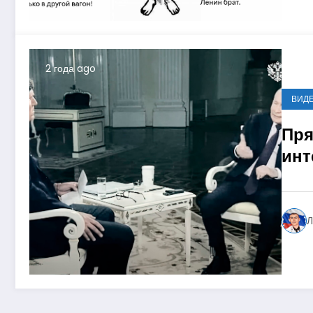
2 года ago
ВИД
Пря
инт
Кре
Л