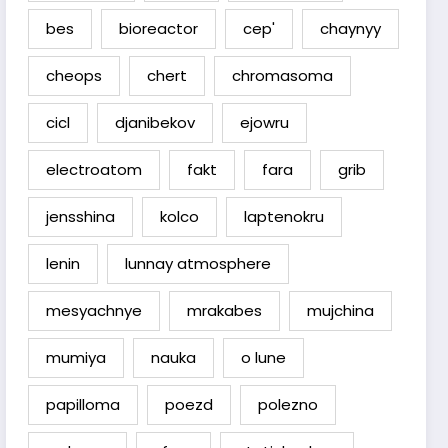
bes
bioreactor
cep'
chaynyy
cheops
chert
chromasoma
cicl
djanibekov
ejowru
electroatom
fakt
fara
grib
jensshina
kolco
laptenokru
lenin
lunnay atmosphere
mesyachnye
mrakabes
mujchina
mumiya
nauka
o lune
papilloma
poezd
polezno