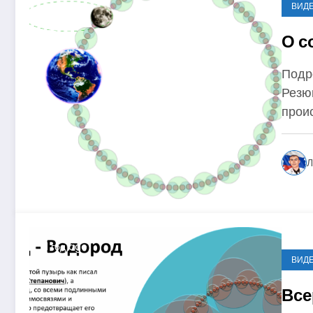
ВИД
О с
Подр
Резю
прои
Л
1 год ago
ВИД
Все