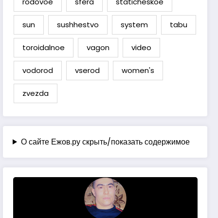
rodovoe
sfera
staticheskoe
sun
sushhestvo
system
tabu
toroidalnoe
vagon
video
vodorod
vserod
women's
zvezda
О сайте Ежов.ру скрыть/показать содержимое