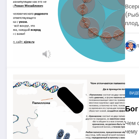
Всеро
(Рыб
плод,
Л
2 года ago
ВИД
Бог
Чем 
чему 