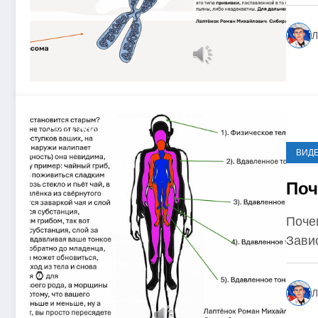
Л
2 года ago
ВИД
Поч
Поче
Завис
Л