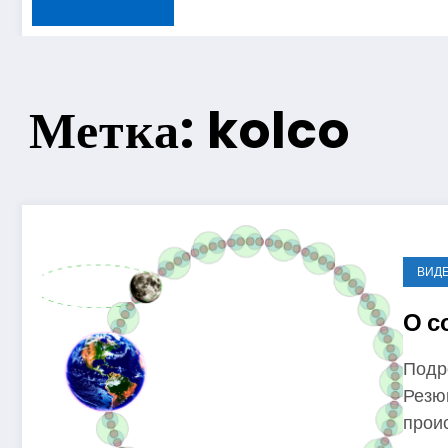
Метка: kolco
1 год ago
ВИД
О с
Подр
Резю
прои