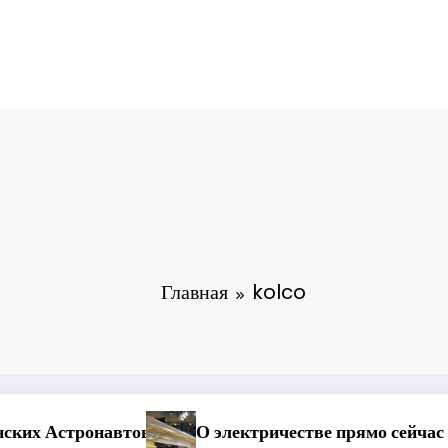
Главная
kolco
естве прямо сейчас на Ежов.ру
О лунной и зем