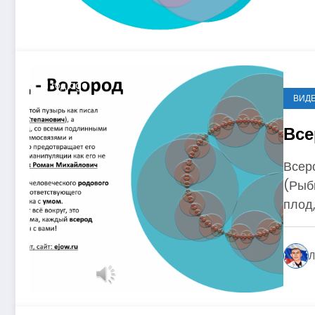
1 год ago
ВИД
Все
Всеро
(Рыб
плод,
Л