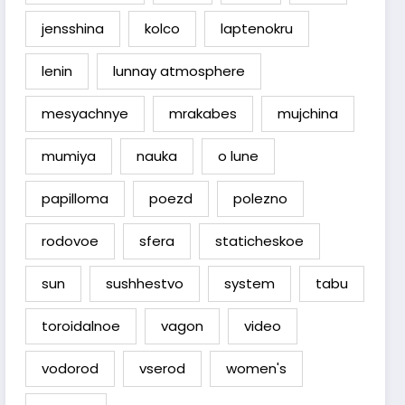
jensshina
kolco
laptenokru
lenin
lunnay atmosphere
mesyachnye
mrakabes
mujchina
mumiya
nauka
o lune
papilloma
poezd
polezno
rodovoe
sfera
staticheskoe
sun
sushhestvo
system
tabu
toroidalnoe
vagon
video
vodorod
vserod
women's