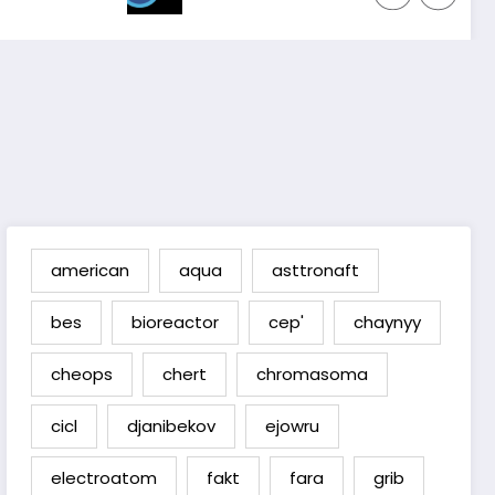
american
aqua
asttronaft
bes
bioreactor
cep'
chaynyy
cheops
chert
chromasoma
cicl
djanibekov
ejowru
electroatom
fakt
fara
grib