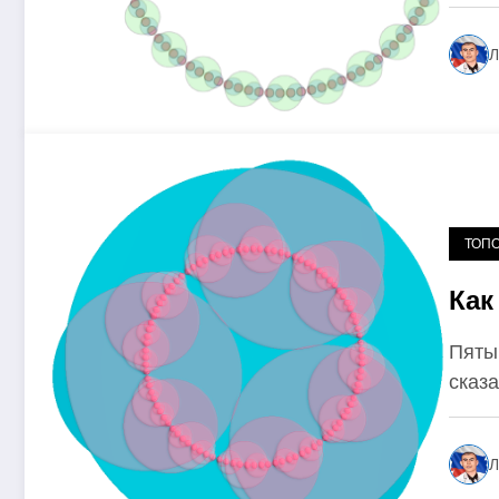
Л
1 год ago
ТОП
Как
Пятый
сказа
Л