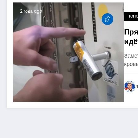
2 года ago
ТОП
Пря
идё
зде
Заме
кровь
Л