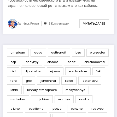
«Возможности человеческого рта и языка!» «Как ни
странно, человеческий рот с языком это как кабина…
Лаптёнок Роман
3 Комментарии
ЧИТАТЬ ДАЛЕЕ
american
aqua
asttronaft
bes
bioreactor
cep'
chaynyy
cheops
chert
chromasoma
cicl
djanibekov
ejowru
electroatom
fakt
fara
grib
jensshina
kolco
laptenokru
lenin
lunnay atmosphere
mesyachnye
mrakabes
mujchina
mumiya
nauka
o lune
papilloma
poezd
polezno
rodovoe