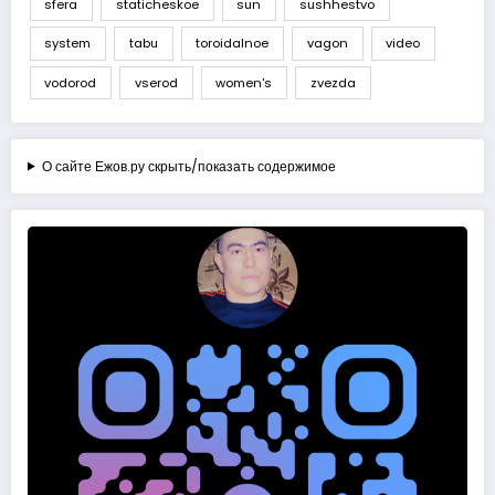
sfera
staticheskoe
sun
sushhestvo
system
tabu
toroidalnoe
vagon
video
vodorod
vserod
women's
zvezda
О сайте Ежов.ру скрыть/показать содержимое