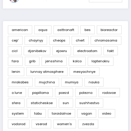
american
aqua
asttronaft
bes
bioreactor
cep'
chaynyy
cheops
chert
chromasoma
cicl
djanibekov
ejowru
electroatom
fakt
fara
grib
jensshina
kolco
laptenokru
lenin
lunnay atmosphere
mesyachnye
mrakabes
mujchina
mumiya
nauka
o lune
papilloma
poezd
polezno
rodovoe
sfera
staticheskoe
sun
sushhestvo
system
tabu
toroidalnoe
vagon
video
vodorod
vserod
women's
zvezda