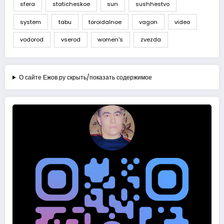
sfera
staticheskoe
sun
sushhestvo
system
tabu
toroidalnoe
vagon
video
vodorod
vserod
women's
zvezda
О сайте Ежов.ру скрыть/показать содержимое