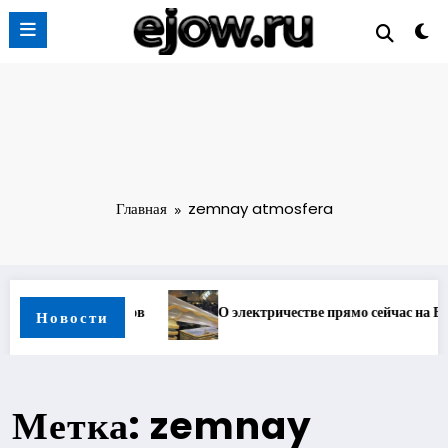
Перейти
к
содержимому
Главная
zemnay atmosfera
О электричестве прямо сейчас на Ежов.ру
О лунной и зе
Новости
Метка: zemnay