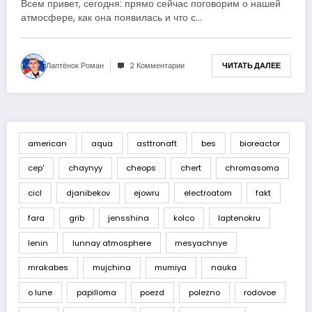
Всем привет, сегодня: прямо сейчас поговорим о нашей
атмосфере, как она появилась и что с…
Лаптёнок Роман
2 Комментарии
ЧИТАТЬ ДАЛЕЕ
american
aqua
asttronaft
bes
bioreactor
cep'
chaynyy
cheops
chert
chromasoma
cicl
djanibekov
ejowru
electroatom
fakt
fara
grib
jensshina
kolco
laptenokru
lenin
lunnay atmosphere
mesyachnye
mrakabes
mujchina
mumiya
nauka
o lune
papilloma
poezd
polezno
rodovoe